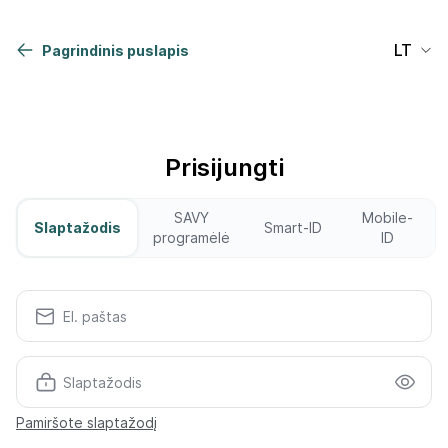
Pagrindinis puslapis
Prisijungti
SAVY
Mobile-
Slaptažodis
Smart-ID
programėlė
ID
El. paštas
Slaptažodis
Pamiršote slaptažodį